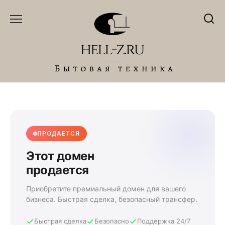
Перейти
к
содержанию
ПРОДАЕТСЯ
Этот домен
продается
Приобретите премиальный домен для вашего
бизнеса. Быстрая сделка, безопасный трансфер.
Быстрая сделка
Безопасно
Поддержка 24/7