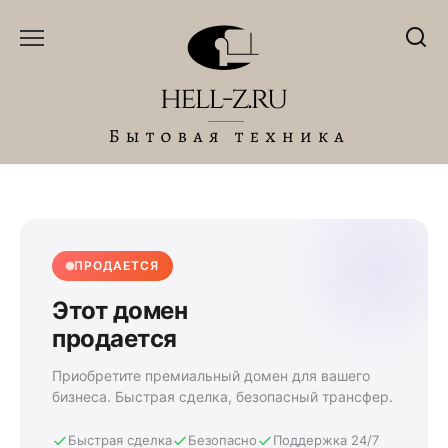
Перейти
к
содержанию
ПРОДАЕТСЯ
Этот домен
продается
Приобретите премиальный домен для вашего
бизнеса. Быстрая сделка, безопасный трансфер.
Быстрая сделка
Безопасно
Поддержка 24/7