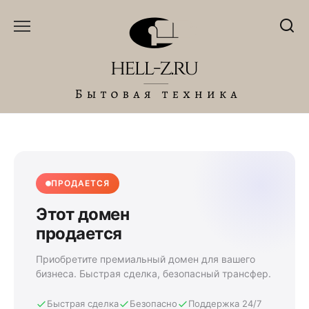
Перейти
к
содержанию
ПРОДАЕТСЯ
Этот домен
продается
Приобретите премиальный домен для вашего
бизнеса. Быстрая сделка, безопасный трансфер.
Быстрая сделка
Безопасно
Поддержка 24/7