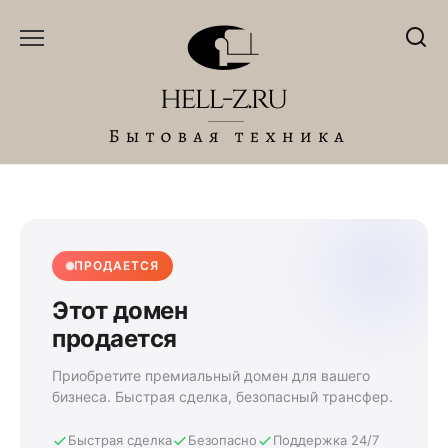
Перейти
к
содержанию
ПРОДАЕТСЯ
Этот домен
продается
Приобретите премиальный домен для вашего
бизнеса. Быстрая сделка, безопасный трансфер.
Быстрая сделка
Безопасно
Поддержка 24/7