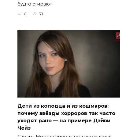
будто стирают
0
71
Дети из колодца и из кошмаров:
почему звёзды хорроров так часто
уходят рано — на примере Дэйви
Чейз
Самара Морган умерла по-настоящему: