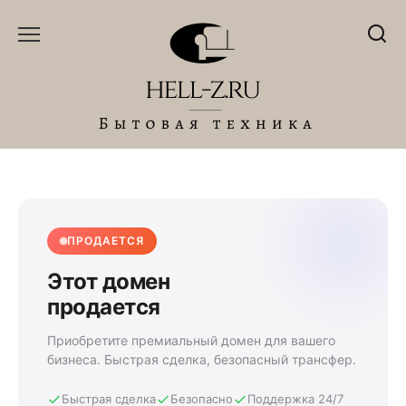
Перейти
к
содержанию
ПРОДАЕТСЯ
Этот домен
продается
Приобретите премиальный домен для вашего
бизнеса. Быстрая сделка, безопасный трансфер.
Быстрая сделка
Безопасно
Поддержка 24/7