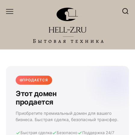
Перейти
к
содержанию
ПРОДАЕТСЯ
Этот домен
продается
Приобретите премиальный домен для вашего
бизнеса. Быстрая сделка, безопасный трансфер.
Быстрая сделка
Безопасно
Поддержка 24/7