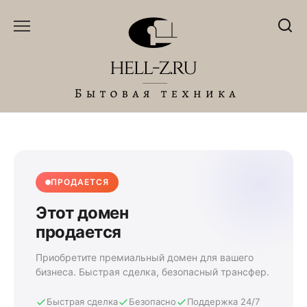
Перейти
к
содержанию
ПРОДАЕТСЯ
Этот домен
продается
Приобретите премиальный домен для вашего
бизнеса. Быстрая сделка, безопасный трансфер.
Быстрая сделка
Безопасно
Поддержка 24/7