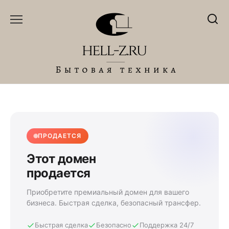
Перейти
к
содержанию
ПРОДАЕТСЯ
Этот домен
продается
Приобретите премиальный домен для вашего
бизнеса. Быстрая сделка, безопасный трансфер.
Быстрая сделка
Безопасно
Поддержка 24/7