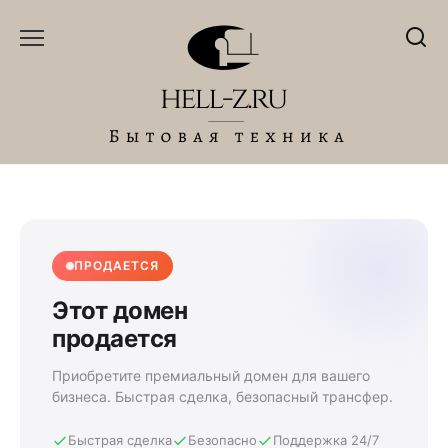
Перейти
к
содержанию
ПРОДАЕТСЯ
Этот домен
продается
Приобретите премиальный домен для вашего
бизнеса. Быстрая сделка, безопасный трансфер.
Быстрая сделка
Безопасно
Поддержка 24/7