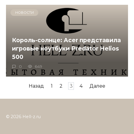
НОВОСТИ
Король-солнце: Acer представила
игровые ноутбуки Predator Helios
500
0
649
Пагинация
Назад
1
2
3
4
Далее
записей
© 2026 Hell-z.ru