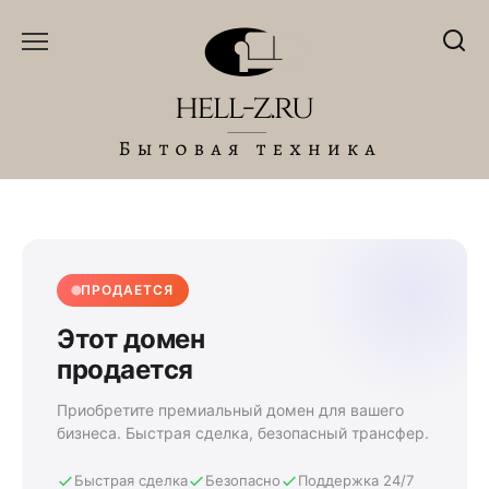
Перейти
к
содержанию
ПРОДАЕТСЯ
Этот домен
продается
Приобретите премиальный домен для вашего
бизнеса. Быстрая сделка, безопасный трансфер.
Быстрая сделка
Безопасно
Поддержка 24/7