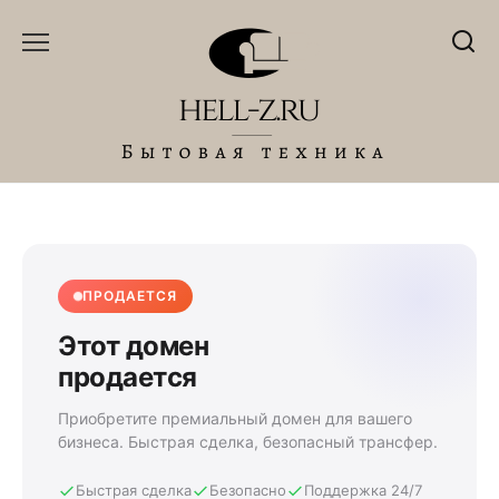
Перейти
к
содержанию
ПРОДАЕТСЯ
Этот домен
продается
Приобретите премиальный домен для вашего
бизнеса. Быстрая сделка, безопасный трансфер.
Быстрая сделка
Безопасно
Поддержка 24/7