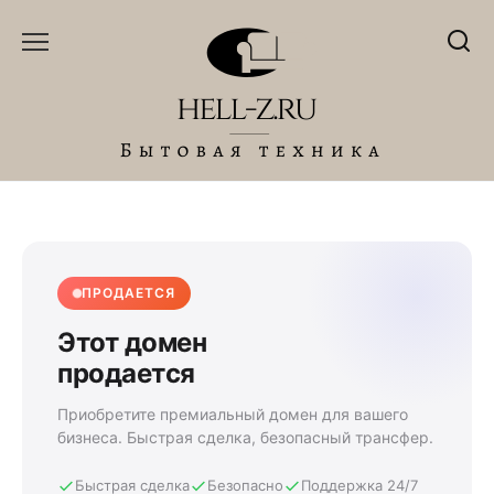
Перейти
к
содержанию
ПРОДАЕТСЯ
Этот домен
продается
Приобретите премиальный домен для вашего
бизнеса. Быстрая сделка, безопасный трансфер.
Быстрая сделка
Безопасно
Поддержка 24/7