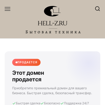
Перейти
к
содержанию
ПРОДАЕТСЯ
Этот домен
продается
Приобретите премиальный домен для вашего
бизнеса. Быстрая сделка, безопасный трансфер.
Быстрая сделка
Безопасно
Поддержка 24/7