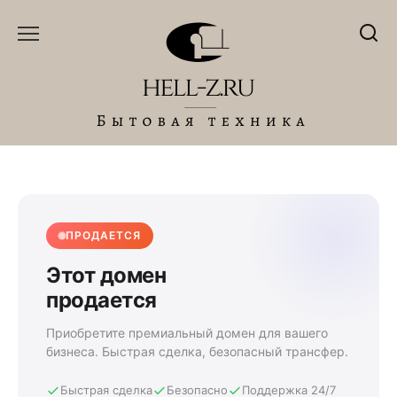
Перейти
к
содержанию
ПРОДАЕТСЯ
Этот домен
продается
Приобретите премиальный домен для вашего
бизнеса. Быстрая сделка, безопасный трансфер.
Быстрая сделка
Безопасно
Поддержка 24/7