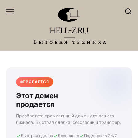
Перейти
к
содержанию
ПРОДАЕТСЯ
Этот домен
продается
Приобретите премиальный домен для вашего
бизнеса. Быстрая сделка, безопасный трансфер.
Быстрая сделка
Безопасно
Поддержка 24/7