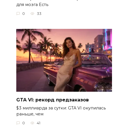
для мозга Есть
0
33
GTA VI: рекорд предзаказов
$3 миллиарда за сутки: GTA VI окупилась
раньше, чем
0
41