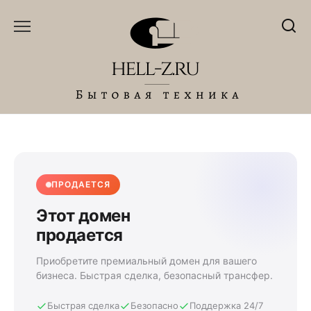
Перейти
к
содержанию
ПРОДАЕТСЯ
Этот домен
продается
Приобретите премиальный домен для вашего
бизнеса. Быстрая сделка, безопасный трансфер.
Быстрая сделка
Безопасно
Поддержка 24/7