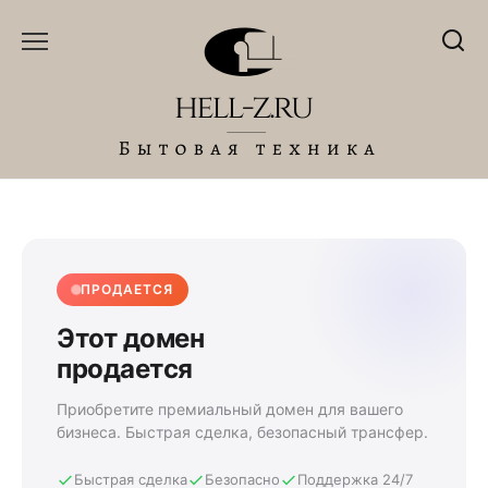
Перейти
к
содержанию
ПРОДАЕТСЯ
Этот домен
продается
Приобретите премиальный домен для вашего
бизнеса. Быстрая сделка, безопасный трансфер.
Быстрая сделка
Безопасно
Поддержка 24/7