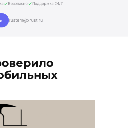
ка
Безопасно
Поддержка 24/7
ь
rustem@xrust.ru
роверило
обильных