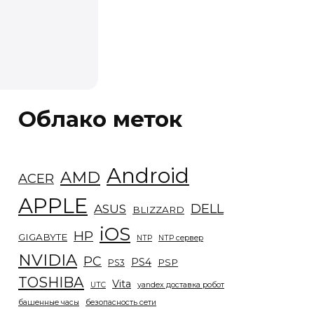
Облако меток
Android
AMD
ACER
APPLE
DELL
ASUS
BLIZZARD
iOS
HP
GIGABYTE
NTP
NTP сервер
NVIDIA
PC
PS4
PSP
PS3
TOSHIBA
Vita
UTC
yandex доставка робот
башенные часы
безопасность сети