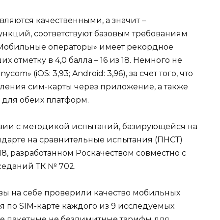
ляются качественными, а значит –
нкций, соответствуют базовым требованиям
 «Мобильные операторы» имеет рекордное
отметку в 4,0 балла – 16 из 18. Немного не
m» (iOS: 3,93; Android: 3,96), за счет того, что
мления сим-карты через приложение, а также
 для обеих платформ.
вии с методикой испытаний, базирующейся на
дарте на сравнительные испытания (ПНСТ)
, разработанном Роскачеством совместно с
седаний ТК № 702.
зы на себе проверили качество мобильных
 по SIM-карте каждого из 9 исследуемых
е пакетные не безлимитные тарифы для