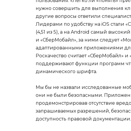
пользования. «Легко ли «понять» при
нужно совершить для выполнения клю
другие вопросы ответили специалист
Лидерами по удобству на iOS стали «
(4,51 из 5), а на Android самый высок
и «СберМобайл», за ними следует «Мой 
адаптированными приложениями дл
Роскачество считает «СберМобайл» и 
поддерживают функции программ чтен
динамического шрифта.
Мы бы не назвали исследованные мо
они не были безопасными. Приложен
продемонстрировав отсутствие вред
запрашиваемых разрешений, безопасн
доступность правовой документации.