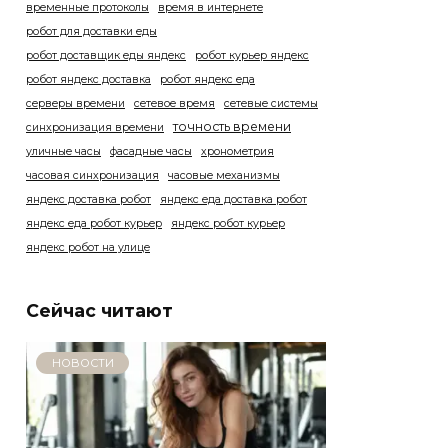
временные протоколы
время в интернете
робот для доставки еды
робот доставщик еды яндекс
робот курьер яндекс
робот яндекс доставка
робот яндекс еда
серверы времени
сетевое время
сетевые системы
точность времени
синхронизация времени
уличные часы
фасадные часы
хронометрия
часовая синхронизация
часовые механизмы
яндекс доставка робот
яндекс еда доставка робот
яндекс еда робот курьер
яндекс робот курьер
яндекс робот на улице
Сейчас читают
НОВОСТИ