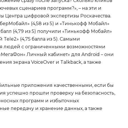
ложение сразу после запуска? Сколько кликов
чевых сценариев программ?», – на эти и
ы Центра цифровой экспертизы Роскачества.
СберМобайл» (4,58 из 5) и «Тинькофф Мобайл»
ий балл (4,79 из 5) получили «Тинькофф Мобайл»
Tele2» (4,75 балла из 5). Самыми
я людей с ограниченными возможностями
«МегаФон» Личный кабинет» для Android – они
ия экрана VoiceOver и Talkback, а также
бильные приложения качественными, если бы
ия успешно прошли проверку на безопасность,
оносных программ и избыточных
ые передачу и хранение данных, а также