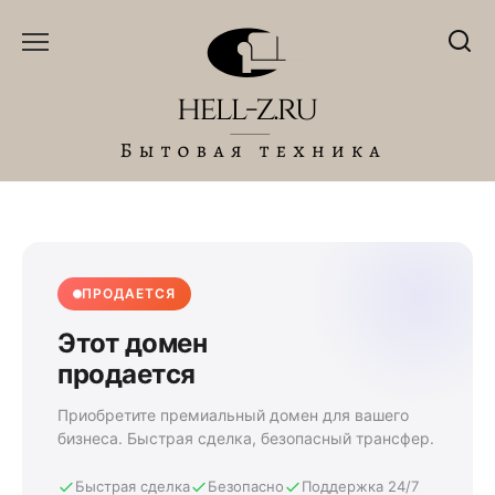
Перейти
к
содержанию
ПРОДАЕТСЯ
Этот домен
продается
Приобретите премиальный домен для вашего
бизнеса. Быстрая сделка, безопасный трансфер.
Быстрая сделка
Безопасно
Поддержка 24/7