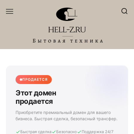
Перейти
к
содержанию
ПРОДАЕТСЯ
Этот домен
продается
Приобретите премиальный домен для вашего
бизнеса. Быстрая сделка, безопасный трансфер.
Быстрая сделка
Безопасно
Поддержка 24/7