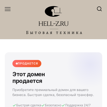
Перейти
к
содержанию
ПРОДАЕТСЯ
Этот домен
продается
Приобретите премиальный домен для вашего
бизнеса. Быстрая сделка, безопасный трансфер.
Быстрая сделка
Безопасно
Поддержка 24/7