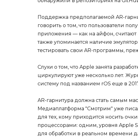
обнаружили в репозиториях на GitHub 
Поддержка предполагаемой AR-гарни
говорить о том, что пользователи пол
приложения — как на айфон, считают 
также упоминается наличие эмулятор
тестировать свои AR-программы, пре
Слухи о том, что Apple занята разраб
циркулируют уже несколько лет. Жу
систему под названием rOS еще в 2017 
AR-гарнитура должна стать самым мас
Медиаплатформа "Смотрим" уже писал
для тех, кому приходится носить очки
процессорами: одним, уровня Apple S
для обработки в реальном времени д