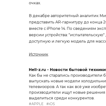
очках.
В декабре авторитетный аналитик Мин
представить AR-гарнитуру до конца 2
вместе с iPhone 14. По сведениям экс
версии устройства: "испытательскую" 
доступную и легкую модель для масс
Источник
Hell-z.ru - Новости бытовой техник
Как бы не старались производители б
выпускать новые модели холодильник
телевизоров. А так как всё уже изобре
производители ищут новые решения и
выделиться среди конкурентов.
APPLE
iOS