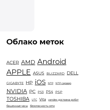
Облако меток
Android
AMD
ACER
APPLE
DELL
ASUS
BLIZZARD
iOS
HP
GIGABYTE
NTP
NTP сервер
NVIDIA
PC
PS4
PSP
PS3
TOSHIBA
Vita
UTC
yandex доставка робот
башенные часы
безопасность сети