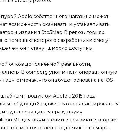
и в логах App Store.
турой Apple собственного магазина может
учат возможность скачивать и устанавливать
авторы издания 9to5Mac. В репозиториях
а, с помощью которого разработчики смогут
жде чем они станут широко доступны.
откой очков дополненной реальности,
рналисты Bloomberg упоминали операционную
году, отмечая, что она будет основана на iOS.
штабным продуктом Apple с 2015 года.
а, что будущий гаджет сможет адаптироваться
, и будет оснащаться сразу двумя
ilicon M1, для вычислений и графики и вторым
анных с многочисленных датчиков в смарт-