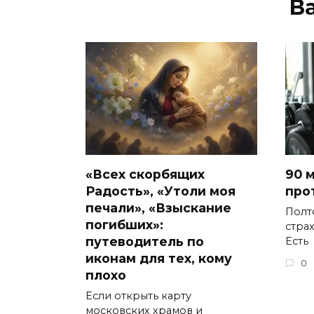
В
«Всех скорбящих
90 
Радость», «Утоли моя
про
печали», «Взыскание
Полт
погибших»:
стра
путеводитель по
Есть
иконам для тех, кому
0
плохо
Если открыть карту
московских храмов и