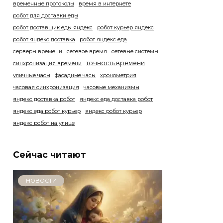
временные протоколы
время в интернете
робот для доставки еды
робот доставщик еды яндекс
робот курьер яндекс
робот яндекс доставка
робот яндекс еда
серверы времени
сетевое время
сетевые системы
точность времени
синхронизация времени
уличные часы
фасадные часы
хронометрия
часовая синхронизация
часовые механизмы
яндекс доставка робот
яндекс еда доставка робот
яндекс еда робот курьер
яндекс робот курьер
яндекс робот на улице
Сейчас читают
НОВОСТИ