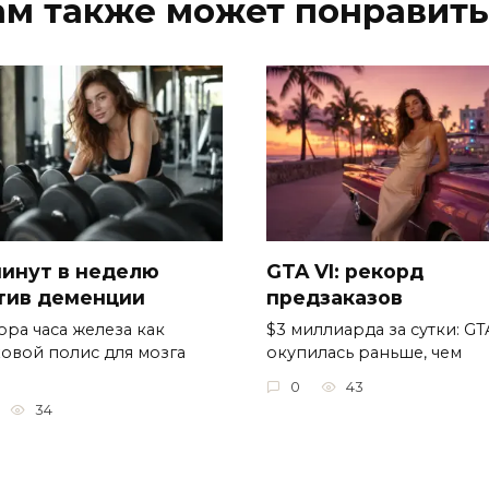
ам также может понравить
минут в неделю
GTA VI: рекорд
тив деменции
предзаказов
ора часа железа как
$3 миллиарда за сутки: GT
ховой полис для мозга
окупилась раньше, чем
0
43
34