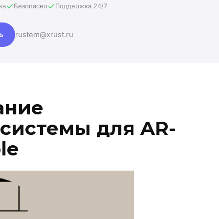
ка
Безопасно
Поддержка 24/7
ь
rustem@xrust.ru
ание
системы для AR-
le