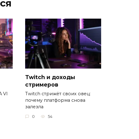
ся
Twitch и доходы
стримеров
A VI
Twitch стрижёт своих овец:
почему платформа снова
залезла
0
54