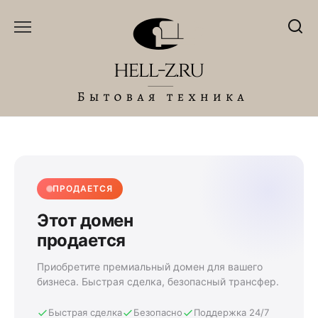
Перейти
к
содержанию
ПРОДАЕТСЯ
Этот домен
продается
Приобретите премиальный домен для вашего
бизнеса. Быстрая сделка, безопасный трансфер.
Быстрая сделка
Безопасно
Поддержка 24/7