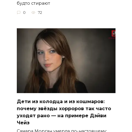
будто стирают
0
72
Дети из колодца и из кошмаров:
почему звёзды хорроров так часто
уходят рано — на примере Дэйви
Чейз
Самара Морган умерла по-настоящему: