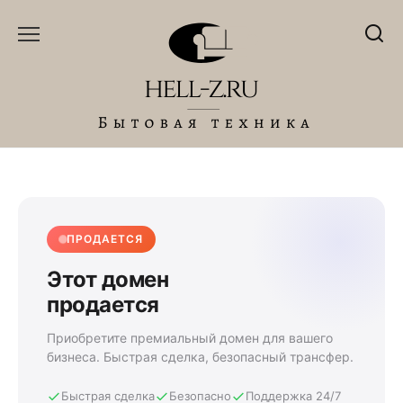
Перейти
к
содержанию
ПРОДАЕТСЯ
Этот домен
продается
Приобретите премиальный домен для вашего
бизнеса. Быстрая сделка, безопасный трансфер.
Быстрая сделка
Безопасно
Поддержка 24/7