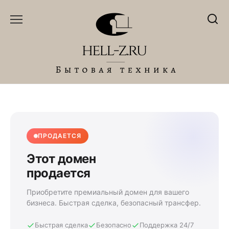
Перейти
к
содержанию
ПРОДАЕТСЯ
Этот домен
продается
Приобретите премиальный домен для вашего
бизнеса. Быстрая сделка, безопасный трансфер.
Быстрая сделка
Безопасно
Поддержка 24/7