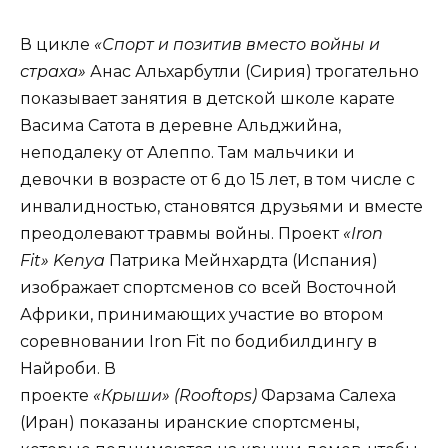
В цикле
«Спорт и позитив вместо войны и
страха»
Анас Альхарбутли (Сирия) трогательно
показывает занятия в детской школе карате
Васима Сатота в деревне Альджийна,
неподалеку от Алеппо. Там мальчики и
девочки в возрасте от 6 до 15 лет, в том числе с
инвалидностью, становятся друзьями и вместе
преодолевают травмы войны. Проект
«Iron
Fit»
Kenya
Патрика Мейнхардта (Испания)
изображает спортсменов со всей Восточной
Африки, принимающих участие во втором
соревновании Iron Fit по бодибилдингу в
Найроби. В
проекте
«Крыши»
(
Rooftops
)
Фарзама Салеха
(Иран) показаны иранские спортсмены,