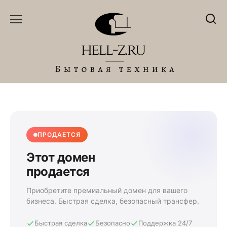
Перейти
к
содержанию
ПРОДАЕТСЯ
Этот домен
продается
Приобретите премиальный домен для вашего
бизнеса. Быстрая сделка, безопасный трансфер.
Быстрая сделка
Безопасно
Поддержка 24/7