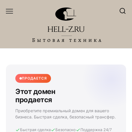
Перейти
к
содержанию
ПРОДАЕТСЯ
Этот домен
продается
Приобретите премиальный домен для вашего
бизнеса. Быстрая сделка, безопасный трансфер.
Быстрая сделка
Безопасно
Поддержка 24/7