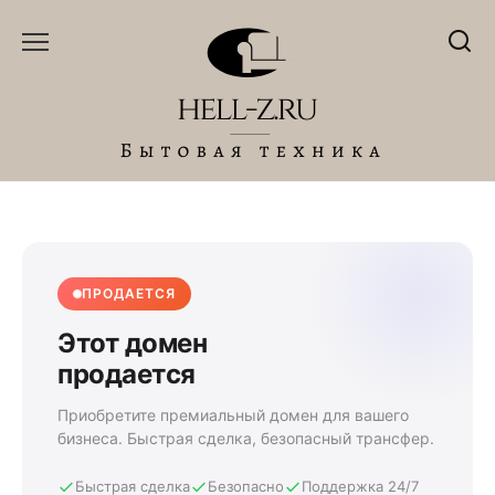
Перейти
к
содержанию
ПРОДАЕТСЯ
Этот домен
продается
Приобретите премиальный домен для вашего
бизнеса. Быстрая сделка, безопасный трансфер.
Быстрая сделка
Безопасно
Поддержка 24/7