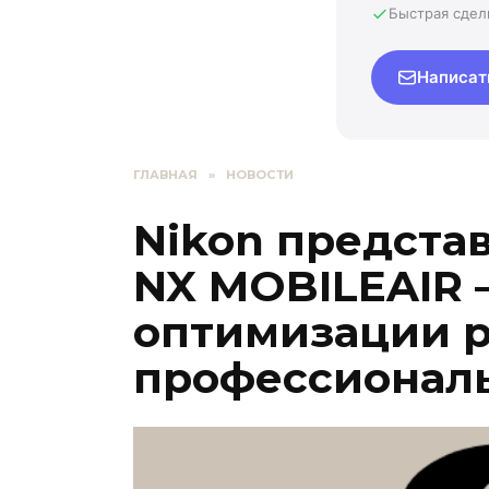
Быстрая сдел
Написат
ГЛАВНАЯ
»
НОВОСТИ
Nikon предста
NX MOBILEAIR 
оптимизации 
профессионал