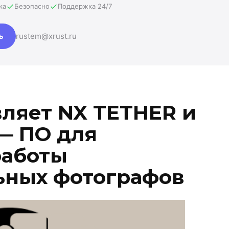
ка
Безопасно
Поддержка 24/7
ь
rustem@xrust.ru
вляет NX TETHER и
— ПО для
работы
ьных фотографов