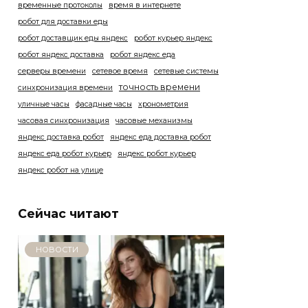
временные протоколы
время в интернете
робот для доставки еды
робот доставщик еды яндекс
робот курьер яндекс
робот яндекс доставка
робот яндекс еда
серверы времени
сетевое время
сетевые системы
точность времени
синхронизация времени
уличные часы
фасадные часы
хронометрия
часовая синхронизация
часовые механизмы
яндекс доставка робот
яндекс еда доставка робот
яндекс еда робот курьер
яндекс робот курьер
яндекс робот на улице
Сейчас читают
НОВОСТИ