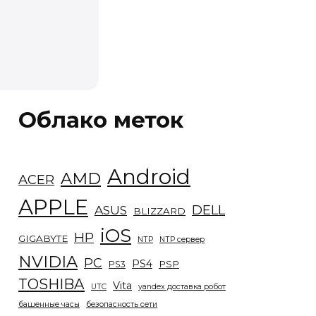
Облако меток
Android
AMD
ACER
APPLE
DELL
ASUS
BLIZZARD
iOS
HP
GIGABYTE
NTP
NTP сервер
NVIDIA
PC
PS4
PSP
PS3
TOSHIBA
Vita
UTC
yandex доставка робот
башенные часы
безопасность сети