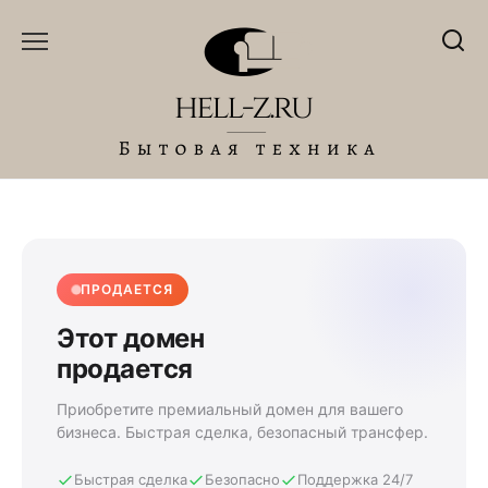
Перейти
к
содержанию
ПРОДАЕТСЯ
Этот домен
продается
Приобретите премиальный домен для вашего
бизнеса. Быстрая сделка, безопасный трансфер.
Быстрая сделка
Безопасно
Поддержка 24/7