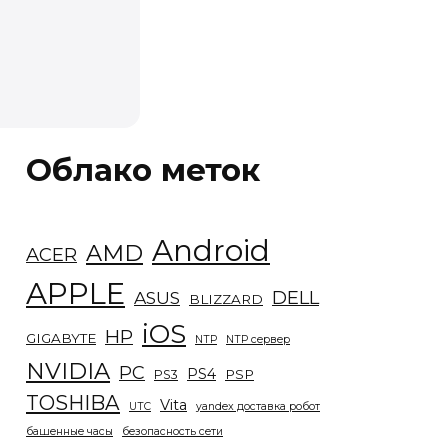
Облако меток
Android
AMD
ACER
APPLE
DELL
ASUS
BLIZZARD
iOS
HP
GIGABYTE
NTP
NTP сервер
NVIDIA
PC
PS4
PSP
PS3
TOSHIBA
Vita
UTC
yandex доставка робот
башенные часы
безопасность сети