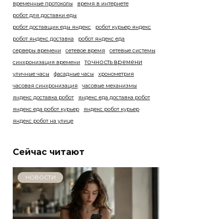
временные протоколы
время в интернете
робот для доставки еды
робот доставщик еды яндекс
робот курьер яндекс
робот яндекс доставка
робот яндекс еда
серверы времени
сетевое время
сетевые системы
точность времени
синхронизация времени
уличные часы
фасадные часы
хронометрия
часовая синхронизация
часовые механизмы
яндекс доставка робот
яндекс еда доставка робот
яндекс еда робот курьер
яндекс робот курьер
яндекс робот на улице
Сейчас читают
НОВОСТИ