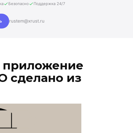
ка
Безопасно
Поддержка 24/7
ь
rustem@xrust.ru
 приложение
О сделано из