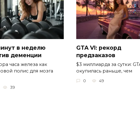
минут в неделю
GTA VI: рекорд
тив деменции
предзаказов
ора часа железа как
$3 миллиарда за сутки: GT
ховой полис для мозга
окупилась раньше, чем
0
49
39