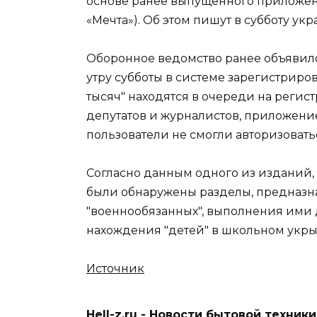
основе ранее выпущенного приложен
«Мечта»). Об этом пишут в субботу ук
Оборонное ведомство ранее объявило 
утру субботы в системе зарегистриров
тысяч" находятся в очереди на реги
депутатов и журналистов, приложение
пользователи не смогли авторизовать
Согласно данным одного из изданий,
были обнаружены разделы, предназн
"военнообязанных", выполнения ими 
нахождения "детей" в школьном укры
Источник
Hell-z.ru - Новости бытовой техник