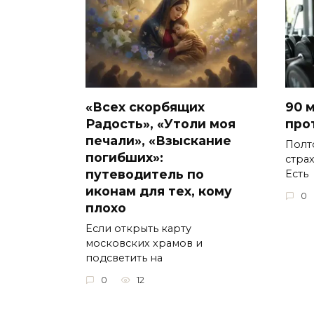
«Всех скорбящих
90 
Радость», «Утоли моя
про
печали», «Взыскание
Полт
погибших»:
стра
путеводитель по
Есть
иконам для тех, кому
0
плохо
Если открыть карту
московских храмов и
подсветить на
0
12