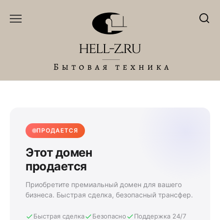
Перейти
к
содержанию
ПРОДАЕТСЯ
Этот домен
продается
Приобретите премиальный домен для вашего
бизнеса. Быстрая сделка, безопасный трансфер.
Быстрая сделка
Безопасно
Поддержка 24/7