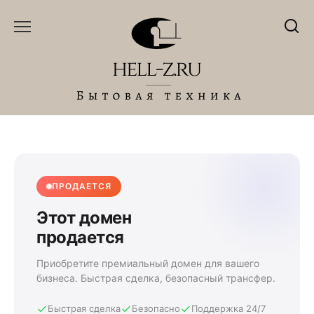
Перейти
к
содержанию
ПРОДАЕТСЯ
Этот домен
продается
Приобретите премиальный домен для вашего
бизнеса. Быстрая сделка, безопасный трансфер.
Быстрая сделка
Безопасно
Поддержка 24/7