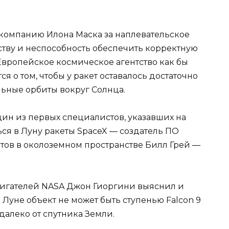
компанию Илона Маска за наплевательское
тву и неспособность обеспечить корректную
Европейское космическое агентство как бы
я о том, чтобы у ракет оставалось достаточно
льные орбиты вокруг Солнца.
 один из первых специалистов, указавших на
ся в Луну ракеты SpaceX — создатель ПО
ктов в околоземном пространстве Билл Грей —
игателей NASA Джон Гиоргини выяснил и
Луне объект не может быть ступенью Falcon 9
далеко от спутника Земли.