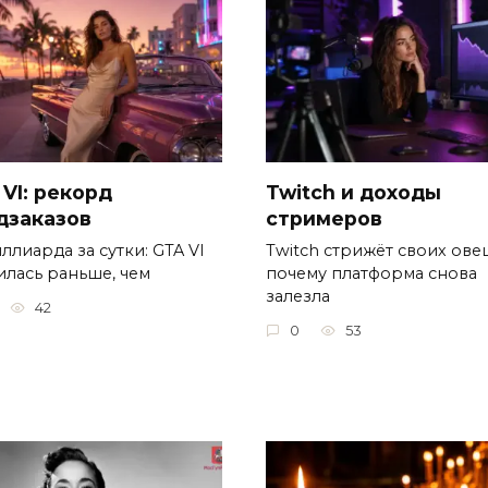
 VI: рекорд
Twitch и доходы
дзаказов
стримеров
ллиарда за сутки: GTA VI
Twitch стрижёт своих овец
илась раньше, чем
почему платформа снова
залезла
42
0
53