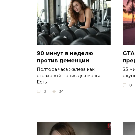
90 минут в неделю
GTA
против деменции
пре
Полтора часа железа как
$3 ми
страховой полис для мозга
окуп
Есть
0
0
34