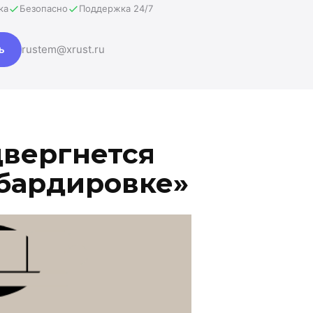
ка
Безопасно
Поддержка 24/7
ь
rustem@xrust.ru
двергнется
бардировке»