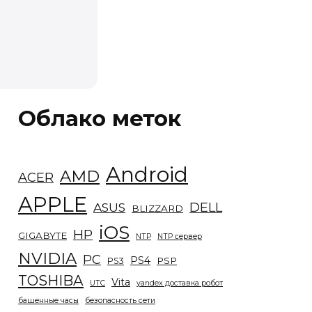
Облако меток
Android
AMD
ACER
APPLE
DELL
ASUS
BLIZZARD
iOS
HP
GIGABYTE
NTP
NTP сервер
NVIDIA
PC
PS4
PSP
PS3
TOSHIBA
Vita
UTC
yandex доставка робот
башенные часы
безопасность сети