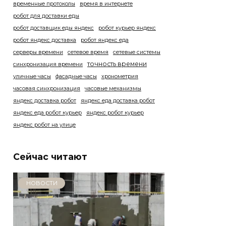
временные протоколы
время в интернете
робот для доставки еды
робот доставщик еды яндекс
робот курьер яндекс
робот яндекс доставка
робот яндекс еда
серверы времени
сетевое время
сетевые системы
точность времени
синхронизация времени
уличные часы
фасадные часы
хронометрия
часовая синхронизация
часовые механизмы
яндекс доставка робот
яндекс еда доставка робот
яндекс еда робот курьер
яндекс робот курьер
яндекс робот на улице
Сейчас читают
НОВОСТИ