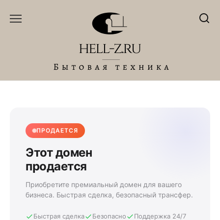
Перейти
к
содержанию
ПРОДАЕТСЯ
Этот домен
продается
Приобретите премиальный домен для вашего
бизнеса. Быстрая сделка, безопасный трансфер.
Быстрая сделка
Безопасно
Поддержка 24/7