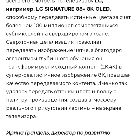
всего его смотреть по телевизору
LG,
например, LG SIGNATURE 88» 8K OLED
,
способному передавать истинные цвета за счет
более чем 100 миллионов самосветящихся
субпикселей на сверхшироком экране.
Сверхточная детализация позволяет
передавать изображение четче, а благодаря
алгоритмам глубинного обучения он
трансформирует исходный контент (2K,4К) в
супер-реалистичное изображение 8К, повышая
качество передаваемого контента. Именно так
удалось передать оттенки цвета и полную
палитру произведения, создав атмосферу
реального присутствия картины – на экране
телевизора.
Ирина Грандель
,
директор по развитию