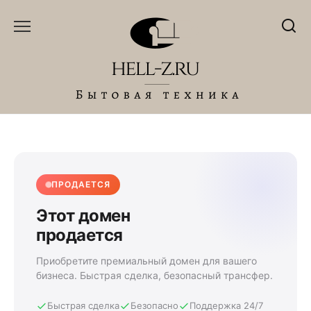
Перейти
к
содержанию
ПРОДАЕТСЯ
Этот домен
продается
Приобретите премиальный домен для вашего
бизнеса. Быстрая сделка, безопасный трансфер.
Быстрая сделка
Безопасно
Поддержка 24/7