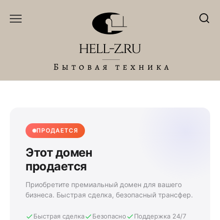
Перейти
к
содержанию
ПРОДАЕТСЯ
Этот домен
продается
Приобретите премиальный домен для вашего
бизнеса. Быстрая сделка, безопасный трансфер.
Быстрая сделка
Безопасно
Поддержка 24/7