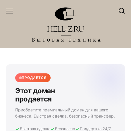
Перейти
к
содержанию
ПРОДАЕТСЯ
Этот домен
продается
Приобретите премиальный домен для вашего
бизнеса. Быстрая сделка, безопасный трансфер.
Быстрая сделка
Безопасно
Поддержка 24/7