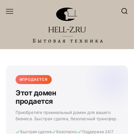
Перейти
к
содержанию
ПРОДАЕТСЯ
Этот домен
продается
Приобретите премиальный домен для вашего
бизнеса. Быстрая сделка, безопасный трансфер.
Быстрая сделка
Безопасно
Поддержка 24/7