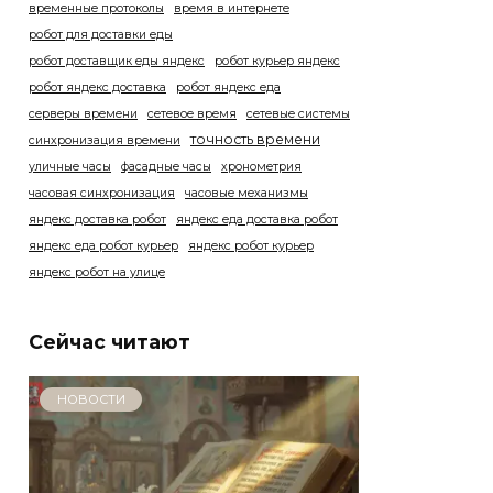
временные протоколы
время в интернете
робот для доставки еды
робот доставщик еды яндекс
робот курьер яндекс
робот яндекс доставка
робот яндекс еда
серверы времени
сетевое время
сетевые системы
точность времени
синхронизация времени
уличные часы
фасадные часы
хронометрия
часовая синхронизация
часовые механизмы
яндекс доставка робот
яндекс еда доставка робот
яндекс еда робот курьер
яндекс робот курьер
яндекс робот на улице
Сейчас читают
НОВОСТИ