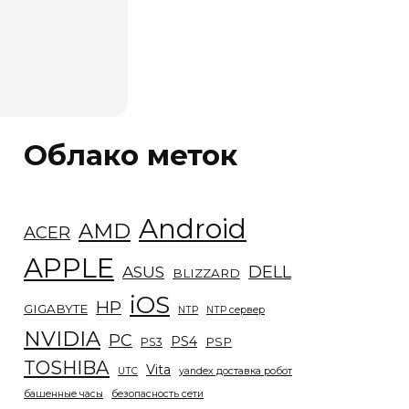
Облако меток
Android
AMD
ACER
APPLE
DELL
ASUS
BLIZZARD
iOS
HP
GIGABYTE
NTP
NTP сервер
NVIDIA
PC
PS4
PSP
PS3
TOSHIBA
Vita
UTC
yandex доставка робот
башенные часы
безопасность сети