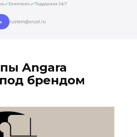
ка
Безопасно
Поддержка 24/7
ь
rustem@xrust.ru
пы Angara
 под брендом