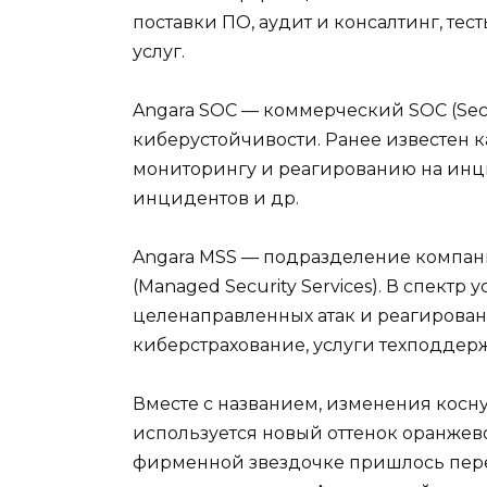
поставки ПО, аудит и консалтинг, те
услуг.
Angara SOC — коммерческий SOC (Secur
киберустойчивости. Ранее известен к
мониторингу и реагированию на инц
инцидентов и др.
Angara MSS — подразделение компан
(Managed Security Services). В спектр 
целенаправленных атак и реагировани
киберстрахование, услуги техподдерж
Вместе с названием, изменения косну
используется новый оттенок оранжево
фирменной звездочке пришлось перее