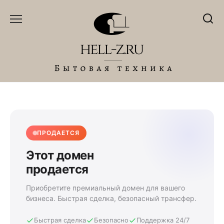
Перейти
к
содержанию
ПРОДАЕТСЯ
Этот домен
продается
Приобретите премиальный домен для вашего
бизнеса. Быстрая сделка, безопасный трансфер.
Быстрая сделка
Безопасно
Поддержка 24/7