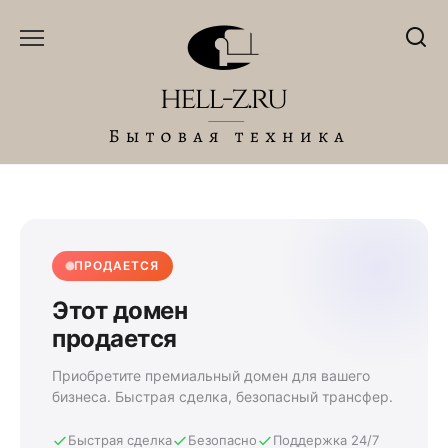
Перейти
к
содержанию
ПРОДАЕТСЯ
Этот домен
продается
Приобретите премиальный домен для вашего
бизнеса. Быстрая сделка, безопасный трансфер.
Быстрая сделка
Безопасно
Поддержка 24/7