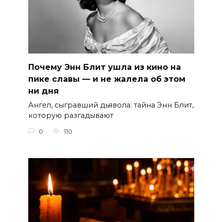
Почему Энн Блит ушла из кино на
пике славы — и не жалела об этом
ни дня
Ангел, сыгравший дьявола: тайна Энн Блит,
которую разгадывают
0
110