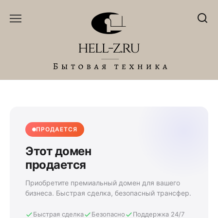
Перейти
к
содержанию
ПРОДАЕТСЯ
Этот домен
продается
Приобретите премиальный домен для вашего
бизнеса. Быстрая сделка, безопасный трансфер.
Быстрая сделка
Безопасно
Поддержка 24/7