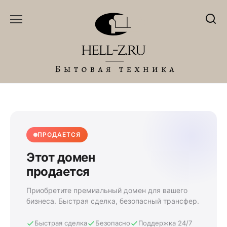
Перейти
к
содержанию
ПРОДАЕТСЯ
Этот домен
продается
Приобретите премиальный домен для вашего
бизнеса. Быстрая сделка, безопасный трансфер.
Быстрая сделка
Безопасно
Поддержка 24/7