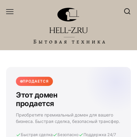
Перейти
к
содержанию
ПРОДАЕТСЯ
Этот домен
продается
Приобретите премиальный домен для вашего
бизнеса. Быстрая сделка, безопасный трансфер.
Быстрая сделка
Безопасно
Поддержка 24/7