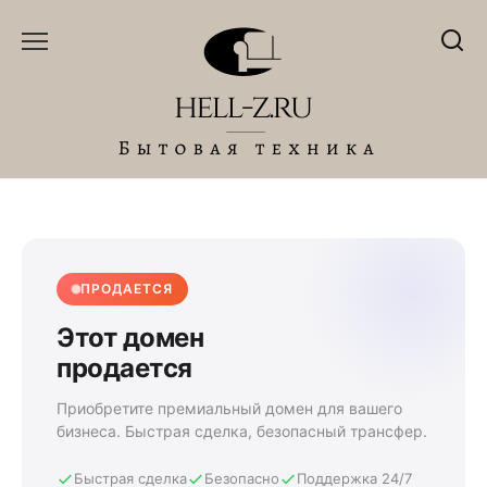
Перейти
к
содержанию
ПРОДАЕТСЯ
Этот домен
продается
Приобретите премиальный домен для вашего
бизнеса. Быстрая сделка, безопасный трансфер.
Быстрая сделка
Безопасно
Поддержка 24/7