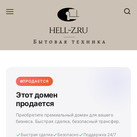
Перейти
к
содержанию
ПРОДАЕТСЯ
Этот домен
продается
Приобретите премиальный домен для вашего
бизнеса. Быстрая сделка, безопасный трансфер.
Быстрая сделка
Безопасно
Поддержка 24/7