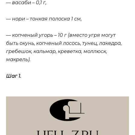
— васаби – 0,1 г,
— нори – тонкая полоска 1 см,
— копченый угорь – 10 г (вместо угря могут
быть окунь, копченый лосось, тунец, лакедра,
гребешок, кальмар, креветка, моллюск,
макрель).
Шаг 1.