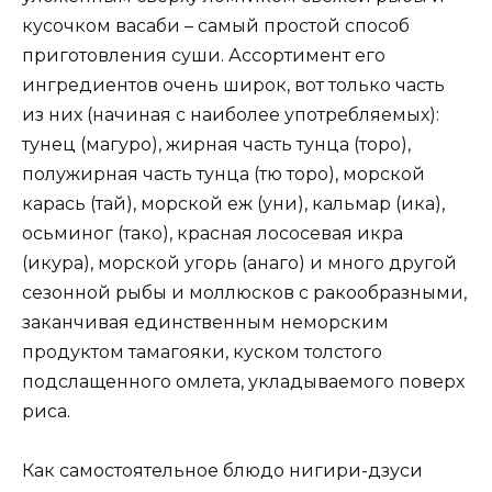
кусочком васаби – самый простой способ
приготовления суши. Ассортимент его
ингредиентов очень широк, вот только часть
из них (начиная с наиболее употребляемых):
тунец (магуро), жирная часть тунца (торо),
полужирная часть тунца (тю торо), морской
карась (тай), морской еж (уни), кальмар (ика),
осьминог (тако), красная лососевая икра
(икура), морской угорь (анаго) и много другой
сезонной рыбы и моллюсков с ракообразными,
заканчивая единственным неморским
продуктом тамагояки, куском толстого
подслащенного омлета, укладываемого поверх
риса.
Как самостоятельное блюдо нигири-дзуси