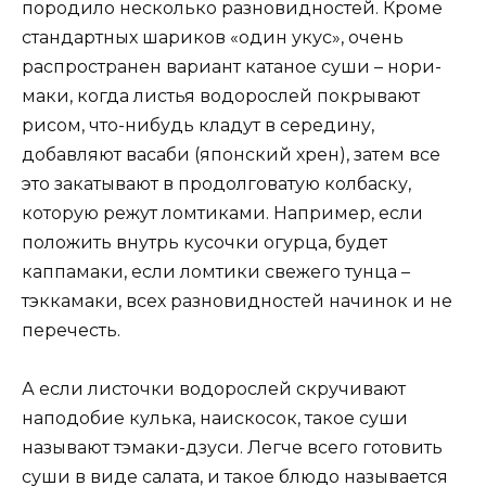
породило несколько разновидностей. Кроме
стандартных шариков «один укус», очень
распространен вариант катаное суши – нори-
маки, когда листья водорослей покрывают
рисом, что-нибудь кладут в середину,
добавляют васаби (японский хрен), затем все
это закатывают в продолговатую колбаску,
которую режут ломтиками. Например, если
положить внутрь кусочки огурца, будет
каппамаки, если ломтики свежего тунца –
тэккамаки, всех разновидностей начинок и не
перечесть.
А если листочки водорослей скручивают
наподобие кулька, наискосок, такое суши
называют тэмаки-дзуси. Легче всего готовить
суши в виде салата, и такое блюдо называется