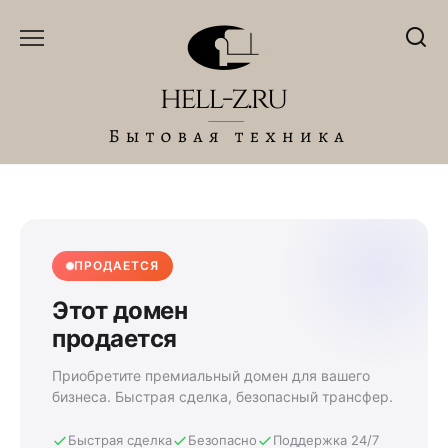
Перейти
к
содержанию
ПРОДАЕТСЯ
Этот домен
продается
Приобретите премиальный домен для вашего
бизнеса. Быстрая сделка, безопасный трансфер.
Быстрая сделка
Безопасно
Поддержка 24/7