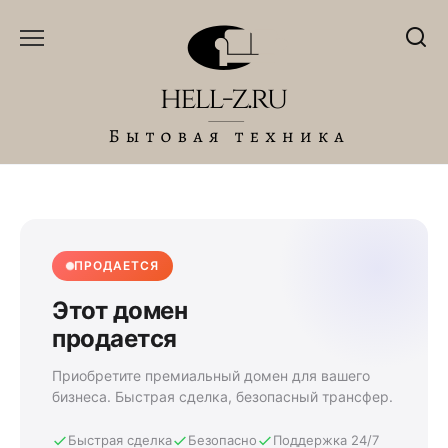
Перейти
к
содержанию
ПРОДАЕТСЯ
Этот домен
продается
Приобретите премиальный домен для вашего
бизнеса. Быстрая сделка, безопасный трансфер.
Быстрая сделка
Безопасно
Поддержка 24/7