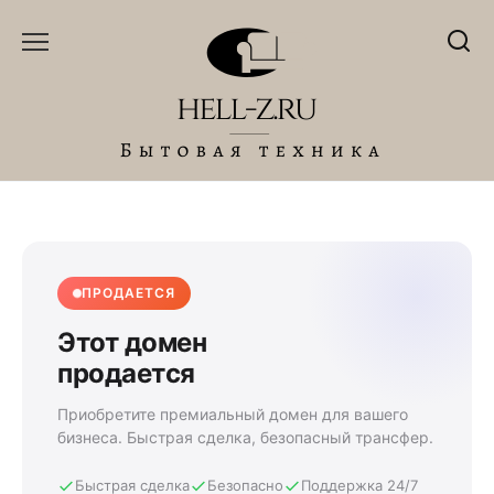
Перейти
к
содержанию
ПРОДАЕТСЯ
Этот домен
продается
Приобретите премиальный домен для вашего
бизнеса. Быстрая сделка, безопасный трансфер.
Быстрая сделка
Безопасно
Поддержка 24/7